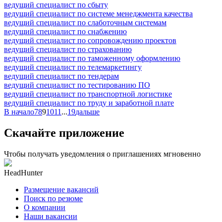
ведущий специалист по сбыту
ведущий специалист по системе менеджмента качества
ведущий специалист по слаботочным системам
ведущий специалист по снабжению
ведущий специалист по сопровождению проектов
ведущий специалист по страхованию
ведущий специалист по таможенному оформлению
ведущий специалист по телемаркетингу
ведущий специалист по тендерам
ведущий специалист по тестированию ПО
ведущий специалист по транспортной логистике
ведущий специалист по труду и заработной плате
В начало
7
8
9
10
11
...
19
дальше
Скачайте приложение
Чтобы получать уведомления о приглашениях мгновенно
HeadHunter
Размещение вакансий
Поиск по резюме
О компании
Наши вакансии