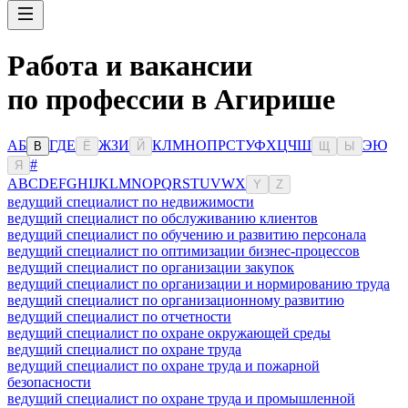
Работа и вакансии
по профессии в Агирише
А
Б
Г
Д
Е
Ж
З
И
К
Л
М
Н
О
П
Р
С
Т
У
Ф
Х
Ц
Ч
Ш
Э
Ю
В
Ё
Й
Щ
Ы
#
Я
A
B
C
D
E
F
G
H
I
J
K
L
M
N
O
P
Q
R
S
T
U
V
W
X
Y
Z
ведущий специалист по недвижимости
ведущий специалист по обслуживанию клиентов
ведущий специалист по обучению и развитию персонала
ведущий специалист по оптимизации бизнес-процессов
ведущий специалист по организации закупок
ведущий специалист по организации и нормированию труда
ведущий специалист по организационному развитию
ведущий специалист по отчетности
ведущий специалист по охране окружающей среды
ведущий специалист по охране труда
ведущий специалист по охране труда и пожарной
безопасности
ведущий специалист по охране труда и промышленной