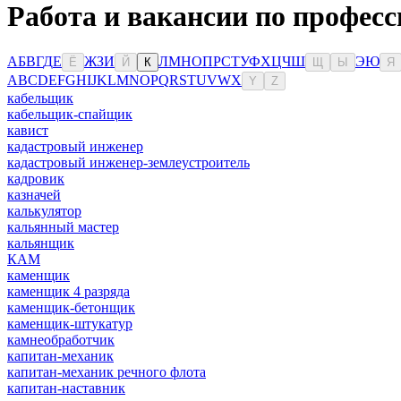
Работа и вакансии по профес
А
Б
В
Г
Д
Е
Ж
З
И
Л
М
Н
О
П
Р
С
Т
У
Ф
Х
Ц
Ч
Ш
Э
Ю
Ё
Й
К
Щ
Ы
Я
A
B
C
D
E
F
G
H
I
J
K
L
M
N
O
P
Q
R
S
T
U
V
W
X
Y
Z
кабельщик
кабельщик-спайщик
кавист
кадастровый инженер
кадастровый инженер-землеустроитель
кадровик
казначей
калькулятор
кальянный мастер
кальянщик
КАМ
каменщик
каменщик 4 разряда
каменщик-бетонщик
каменщик-штукатур
камнеобработчик
капитан-механик
капитан-механик речного флота
капитан-наставник