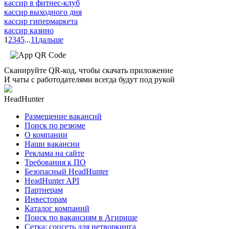
кассир в фитнес-клуб
кассир выходного дня
кассир гипермаркета
кассир казино
1
2
3
4
5
...
11
дальше
Сканируйте QR-код, чтобы скачать приложение
И чаты с работодателями всегда будут под рукой
HeadHunter
Размещение вакансий
Поиск по резюме
О компании
Наши вакансии
Реклама на сайте
Требования к ПО
Безопасный HeadHunter
HeadHunter API
Партнерам
Инвесторам
Каталог компаний
Поиск по вакансиям в Агирише
Сетка: соцсеть для нетворкинга