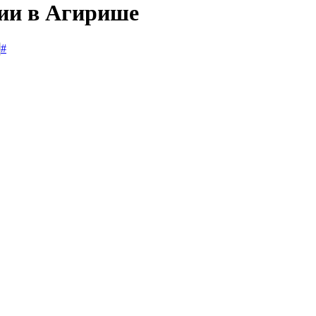
сии в Агирише
#