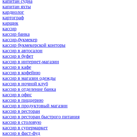
капитан судна
капитан яхты
кардиолог
картограф
карщик
кассир
кассир банка
кассир-букмекер
кассир букмекерской конторы
кассир в автосалон
кассир в буфет
кассир в интернет-магазин
кассир в кафе
кассир в кофейню
кассир в магазин одежды
кассир в ночной клуб
кассир в отделение банка
кассир в офис
кассир в пиццерию
кассир в продуктовый магазин
кассир в ресторан
кассир в ресторан быстрого питания
кассир в столовую
кассир в супермаркет
кассир в фаст-фуд