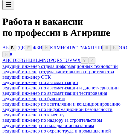
Работа и вакансии
по профессии в Агирише
А
Б
Г
Д
Е
Ж
З
И
К
Л
М
Н
О
П
Р
С
Т
У
Ф
Х
Ц
Ч
Ш
Э
Ю
В
Ё
Й
Щ
Ы
#
Я
A
B
C
D
E
F
G
H
I
J
K
L
M
N
O
P
Q
R
S
T
U
V
W
X
Y
Z
ведущий инженер отдела информационных технологий
ведущий инженер отдела капитального строительства
ведущий инженер ОТК
ведущий инженер по автоматизации
ведущий инженер по автоматизации и диспетчеризации
ведущий инженер по автоматизации тестирования
ведущий инженер по бурению
ведущий инженер по вентиляции и кондиционированию
ведущий инженер по информационной безопасности
ведущий инженер по качеству
ведущий инженер по надзору за строительством
ведущий инженер по наладке и испытаниям
ведущий инженер по охране труда и промышленной