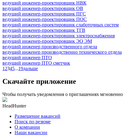
ведущий инженер-проектировщик НВК
ведущий инженер-проектировщик ОВ
ведущий инженер-проектировщик ПГС
ведущий инженер-проектировщик ПОС
ведущий инженер-проектировщик слаботочных систем
ведущий инженер-проектировщик ТГВ
ведущий инженер-проектировщик электроснабжения
ведущий инженер-проектировщик ЭО ЭМ
ведущий инженер производственного отдела
ведущий инженер производственно технического отдела
ведущий инженер ПТО
ведущий инженер ПТО сметчик
1
2
3
4
5
...
19
дальше
Скачайте приложение
Чтобы получать уведомления о приглашениях мгновенно
HeadHunter
Размещение вакансий
Поиск по резюме
О компании
Наши вакансии