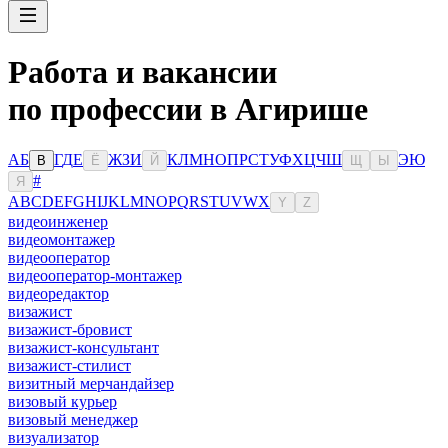
Работа и вакансии
по профессии в Агирише
А
Б
Г
Д
Е
Ж
З
И
К
Л
М
Н
О
П
Р
С
Т
У
Ф
Х
Ц
Ч
Ш
Э
Ю
В
Ё
Й
Щ
Ы
#
Я
A
B
C
D
E
F
G
H
I
J
K
L
M
N
O
P
Q
R
S
T
U
V
W
X
Y
Z
видеоинженер
видеомонтажер
видеооператор
видеооператор-монтажер
видеоредактор
визажист
визажист-бровист
визажист-консультант
визажист-стилист
визитный мерчандайзер
визовый курьер
визовый менеджер
визуализатор