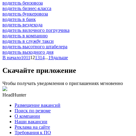
водитель бензовоза
водитель бизнес-класса
водитель бункеровоза
водитель в банк
водитель вездехода
водитель вилочного погрузчика
водитель в компанию
водитель в службу такси
водитель высотного штабелера
водитель выходного дня
В начало
10
11
12
13
14
...
19
дальше
Скачайте приложение
Чтобы получать уведомления о приглашениях мгновенно
HeadHunter
Размещение вакансий
Поиск по резюме
О компании
Наши вакансии
Реклама на сайте
Требования к ПО