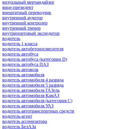
визуальный мерчандайзер
вице-президент
внештатный переводчик
внутренний аудитор
внутренний контролер
внутренний тренер
внутрипортовый экспедитор
водитель
водитель 1 класса
водитель автобетоносмесителя
водитель автобуса
водитель автобуса (категории D)
водитель автобуса ПАЗ
водитель автовоза
водитель автомобиля
водитель автомобиля 4 разряда
водитель автомобиля 5 разряда
водитель автомобиля ГАЗель
водитель автомобиля КамАЗ
водитель автомобиля (категория C)
водитель автомобиля УАЗ
водитель автотранспортных средств
водитель-агент
водитель ассенизатора
водитель БелАЗа