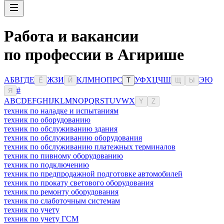
Работа и вакансии
по профессии в Агирише
А
Б
В
Г
Д
Е
Ж
З
И
К
Л
М
Н
О
П
Р
С
У
Ф
Х
Ц
Ч
Ш
Э
Ю
Ё
Й
Т
Щ
Ы
#
Я
A
B
C
D
E
F
G
H
I
J
K
L
M
N
O
P
Q
R
S
T
U
V
W
X
Y
Z
техник по наладке и испытаниям
техник по оборудованию
техник по обслуживанию здания
техник по обслуживанию оборудования
техник по обслуживанию платежных терминалов
техник по пивному оборудованию
техник по подключению
техник по предпродажной подготовке автомобилей
техник по прокату светового оборудования
техник по ремонту оборудования
техник по слаботочным системам
техник по учету
техник по учету ГСМ