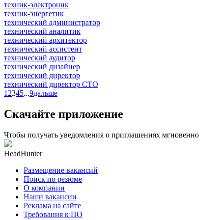
техник-электроник
техник-энергетик
технический администратор
технический аналитик
технический архитектор
технический ассистент
технический аудитор
технический дизайнер
технический директор
технический директор CTO
1
2
3
4
5
...
9
дальше
Скачайте приложение
Чтобы получать уведомления о приглашениях мгновенно
HeadHunter
Размещение вакансий
Поиск по резюме
О компании
Наши вакансии
Реклама на сайте
Требования к ПО