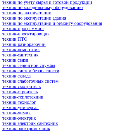
техник по учету сырья и готовой продукции
техник по холодильному оборудованию
техник по эксплуатации
техник по эксплуатации здания
техник по эксплуатации и ремонту оборудования
техник-программист
техник-проектировщик
техник ПТО
техник-разнорабочий
техник-ремонтник
техник-сантехник
техник связи
техник сервисной службы
техник систем безопасности
техник склада
техник слаботочных систем
техник-смотритель
техник-строитель
техник-теплотехник
техник-технолог
техник-универсал
техник-химик
техник-электрик
техник электрик-сантехник
техник-электромеханик