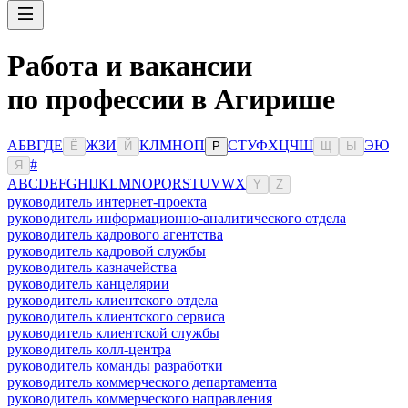
Работа и вакансии
по профессии в Агирише
А
Б
В
Г
Д
Е
Ж
З
И
К
Л
М
Н
О
П
С
Т
У
Ф
Х
Ц
Ч
Ш
Э
Ю
Ё
Й
Р
Щ
Ы
#
Я
A
B
C
D
E
F
G
H
I
J
K
L
M
N
O
P
Q
R
S
T
U
V
W
X
Y
Z
руководитель интернет-проекта
руководитель информационно-аналитического отдела
руководитель кадрового агентства
руководитель кадровой службы
руководитель казначейства
руководитель канцелярии
руководитель клиентского отдела
руководитель клиентского сервиса
руководитель клиентской службы
руководитель колл-центра
руководитель команды разработки
руководитель коммерческого департамента
руководитель коммерческого направления