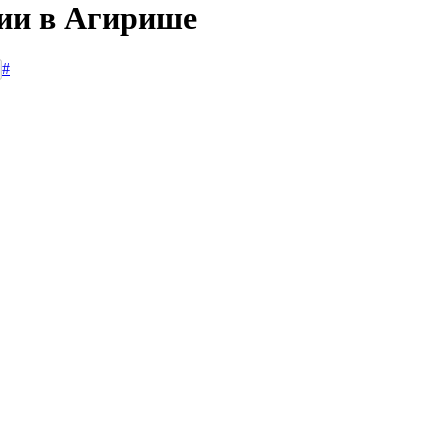
сии в Агирише
#