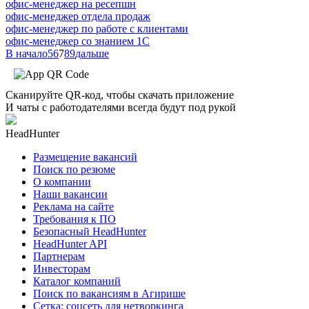
офис-менеджер на ресепшн
офис-менеджер отдела продаж
офис-менеджер по работе с клиентами
офис-менеджер со знанием 1С
В начало
5
6
7
8
9
дальше
Сканируйте QR-код, чтобы скачать приложение
И чаты с работодателями всегда будут под рукой
HeadHunter
Размещение вакансий
Поиск по резюме
О компании
Наши вакансии
Реклама на сайте
Требования к ПО
Безопасный HeadHunter
HeadHunter API
Партнерам
Инвесторам
Каталог компаний
Поиск по вакансиям в Агирише
Сетка: соцсеть для нетворкинга