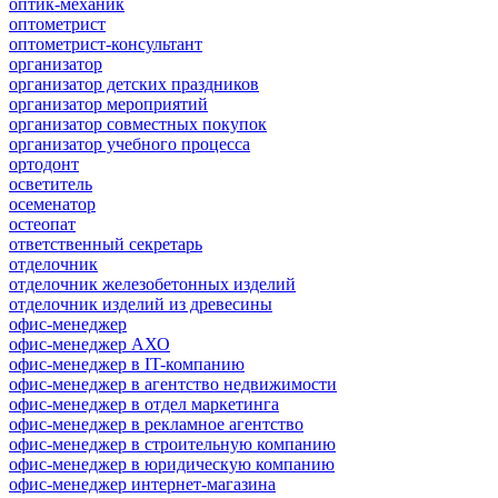
оптик-механик
оптометрист
оптометрист-консультант
организатор
организатор детских праздников
организатор мероприятий
организатор совместных покупок
организатор учебного процесса
ортодонт
осветитель
осеменатор
остеопат
ответственный секретарь
отделочник
отделочник железобетонных изделий
отделочник изделий из древесины
офис-менеджер
офис-менеджер АХО
офис-менеджер в IT-компанию
офис-менеджер в агентство недвижимости
офис-менеджер в отдел маркетинга
офис-менеджер в рекламное агентство
офис-менеджер в строительную компанию
офис-менеджер в юридическую компанию
офис-менеджер интернет-магазина