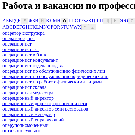
Работа и вакансии по профес
А
Б
В
Г
Д
Е
Ж
З
И
К
Л
М
Н
П
Р
С
Т
У
Ф
Х
Ц
Ч
Ш
Э
Ю
Ё
Й
О
Щ
Ы
Я
A
B
C
D
E
F
G
H
I
J
K
L
M
N
O
P
Q
R
S
T
U
V
W
X
Y
Z
оператор экструдера
оператор эфира
операционист
операционист 1С
операционист в банк
операционист-консультант
операционист отдела продаж
операционист по обслуживанию физических лиц
операционист по обслуживанию юридических лиц
операционист по работе с физическими лицами
операционист склада
операционная медсестра
операционный директор
операционный директор розничной сети
операционный директор сети ресторанов
операционный менеджер
операционный управляющий
оперуполномоченный
оптик-консультант