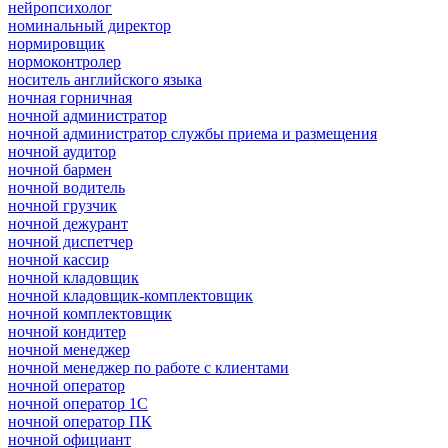
нейропсихолог
номинальный директор
нормировщик
нормоконтролер
носитель английского языка
ночная горничная
ночной администратор
ночной администратор службы приема и размещения
ночной аудитор
ночной бармен
ночной водитель
ночной грузчик
ночной дежурант
ночной диспетчер
ночной кассир
ночной кладовщик
ночной кладовщик-комплектовщик
ночной комплектовщик
ночной кондитер
ночной менеджер
ночной менеджер по работе с клиентами
ночной оператор
ночной оператор 1С
ночной оператор ПК
ночной официант