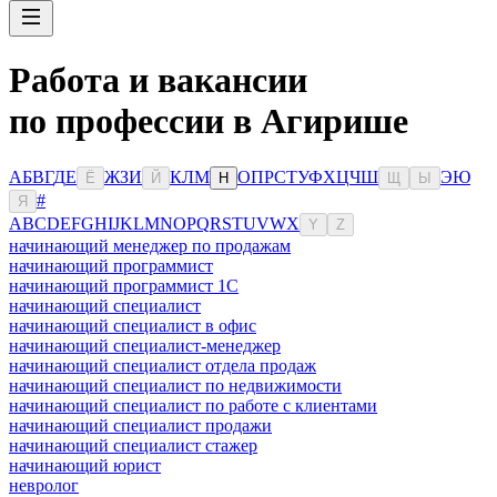
Работа и вакансии
по профессии в Агирише
А
Б
В
Г
Д
Е
Ж
З
И
К
Л
М
О
П
Р
С
Т
У
Ф
Х
Ц
Ч
Ш
Э
Ю
Ё
Й
Н
Щ
Ы
#
Я
A
B
C
D
E
F
G
H
I
J
K
L
M
N
O
P
Q
R
S
T
U
V
W
X
Y
Z
начинающий менеджер по продажам
начинающий программист
начинающий программист 1С
начинающий специалист
начинающий специалист в офис
начинающий специалист-менеджер
начинающий специалист отдела продаж
начинающий специалист по недвижимости
начинающий специалист по работе с клиентами
начинающий специалист продажи
начинающий специалист стажер
начинающий юрист
невролог