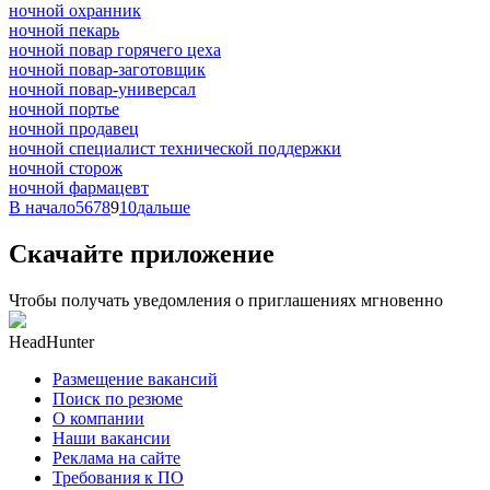
ночной охранник
ночной пекарь
ночной повар горячего цеха
ночной повар-заготовщик
ночной повар-универсал
ночной портье
ночной продавец
ночной специалист технической поддержки
ночной сторож
ночной фармацевт
В начало
5
6
7
8
9
10
дальше
Скачайте приложение
Чтобы получать уведомления о приглашениях мгновенно
HeadHunter
Размещение вакансий
Поиск по резюме
О компании
Наши вакансии
Реклама на сайте
Требования к ПО