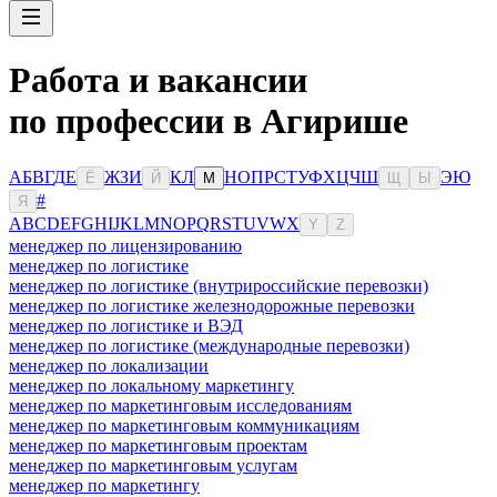
Работа и вакансии
по профессии в Агирише
А
Б
В
Г
Д
Е
Ж
З
И
К
Л
Н
О
П
Р
С
Т
У
Ф
Х
Ц
Ч
Ш
Э
Ю
Ё
Й
М
Щ
Ы
#
Я
A
B
C
D
E
F
G
H
I
J
K
L
M
N
O
P
Q
R
S
T
U
V
W
X
Y
Z
менеджер по лицензированию
менеджер по логистике
менеджер по логистике (внутрироссийские перевозки)
менеджер по логистике железнодорожные перевозки
менеджер по логистике и ВЭД
менеджер по логистике (международные перевозки)
менеджер по локализации
менеджер по локальному маркетингу
менеджер по маркетинговым исследованиям
менеджер по маркетинговым коммуникациям
менеджер по маркетинговым проектам
менеджер по маркетинговым услугам
менеджер по маркетингу