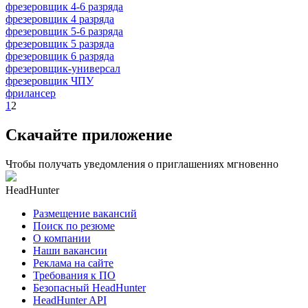
фрезеровщик 4-6 разряда
фрезеровщик 4 разряда
фрезеровщик 5-6 разряда
фрезеровщик 5 разряда
фрезеровщик 6 разряда
фрезеровщик-универсал
фрезеровщик ЧПУ
фрилансер
1
2
Скачайте приложение
Чтобы получать уведомления о приглашениях мгновенно
HeadHunter
Размещение вакансий
Поиск по резюме
О компании
Наши вакансии
Реклама на сайте
Требования к ПО
Безопасный HeadHunter
HeadHunter API