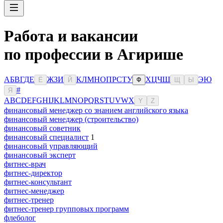
Работа и вакансии
по профессии в Агирише
А
Б
В
Г
Д
Е
Ж
З
И
К
Л
М
Н
О
П
Р
С
Т
У
Х
Ц
Ч
Ш
Э
Ю
Ё
Й
Ф
Щ
Ы
#
Я
A
B
C
D
E
F
G
H
I
J
K
L
M
N
O
P
Q
R
S
T
U
V
W
X
Y
Z
финансовый менеджер со знанием английского языка
финансовый менеджер (строительство)
финансовый советник
финансовый специалист
1
финансовый управляющий
финансовый эксперт
фитнес-врач
фитнес-директор
фитнес-консультант
фитнес-менеджер
фитнес-тренер
фитнес-тренер групповых программ
флеболог