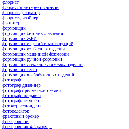
флорист
флорист в интернет-магазин
флорист-декоратор
флорист-дизайнер
флотатор
формовщик
формовщик бетонных изделий
формовщик ЖБИ
формовщик изделий и конструкций
формовщик колбасных изделий
формовщик машинной формовки
формовщик ручной формовки
формовщик стеклопластиковых изделий
формовщик теста
формовщик хлебобулочных изделий
фотограф
фотограф-дизайнер
фотограф предметной съемки
фотограф-продавец
фотограф-ретушёр
фотокорреспондент
фоторедактор
фрахтовый брокер
фрезеровщик
фрезеровщик 4-5 разряда