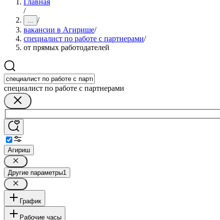
Главная
/
/
...
вакансии в Агирише
/
специалист по работе с партнерами
/
от прямых работодателей
специалист по работе с партнерами
Агириш
Другие параметры
1
График
Рабочие часы