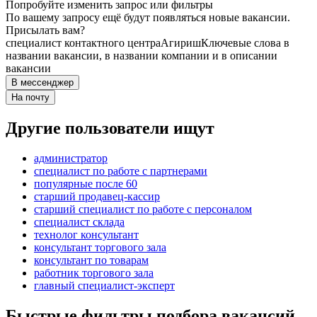
Попробуйте изменить запрос или фильтры
По вашему запросу ещё будут появляться новые вакансии.
Присылать вам?
специалист контактного центра
Агириш
Ключевые слова в
названии вакансии, в названии компании и в описании
вакансии
В мессенджер
На почту
Другие пользователи ищут
администратор
специалист по работе с партнерами
популярные после 60
старший продавец-кассир
старший специалист по работе с персоналом
специалист склада
технолог консультант
консультант торгового зала
консультант по товарам
работник торгового зала
главный специалист-эксперт
Быстрые фильтры подбора вакансий