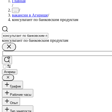
Главная
/
/
...
вакансии в Агирише
/
консультант по банковским продуктам
консультант по банковским продуктам
Агириш
График
Рабочие часы
Опыт
Тип занятости