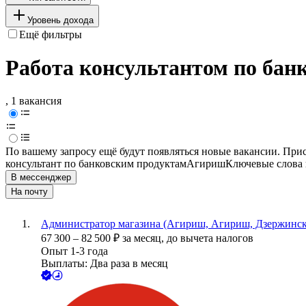
Уровень дохода
Ещё фильтры
Работа консультантом по бан
, 1 вакансия
По вашему запросу ещё будут появляться новые вакансии. При
консультант по банковским продуктам
Агириш
Ключевые слова 
В мессенджер
На почту
Администратор магазина (Агириш, Агириш, Дзержинск
67 300
–
82 500
₽
за месяц,
до вычета налогов
Опыт 1-3 года
Выплаты: Два раза в месяц