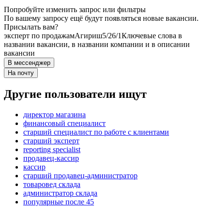
Попробуйте изменить запрос или фильтры
По вашему запросу ещё будут появляться новые вакансии.
Присылать вам?
эксперт по продажам
Агириш
5/2
6/1
Ключевые слова в
названии вакансии, в названии компании и в описании
вакансии
В мессенджер
На почту
Другие пользователи ищут
директор магазина
финансовый специалист
старший специалист по работе с клиентами
старший эксперт
reporting specialist
продавец-кассир
кассир
старший продавец-администратор
товаровед склада
администратор склада
популярные после 45