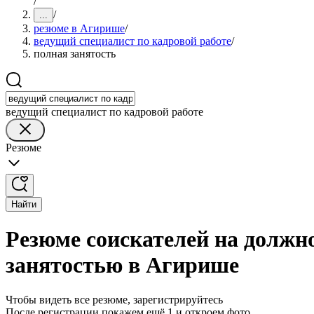
/
/
...
резюме в Агирише
/
ведущий специалист по кадровой работе
/
полная занятость
ведущий специалист по кадровой работе
Резюме
Найти
Резюме соискателей на должно
занятостью в Агирише
Чтобы видеть все резюме, зарегистрируйтесь
После регистрации покажем ещё 1 и откроем фото