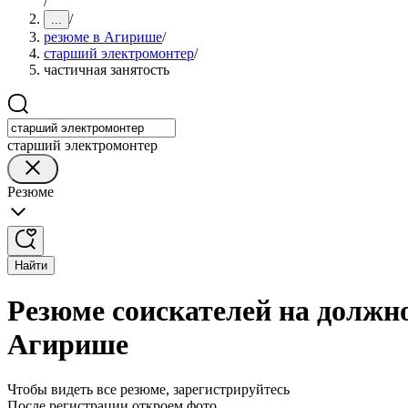
/
/
...
резюме в Агирише
/
старший электромонтер
/
частичная занятость
старший электромонтер
Резюме
Найти
Резюме соискателей на должн
Агирише
Чтобы видеть все резюме, зарегистрируйтесь
После регистрации откроем фото