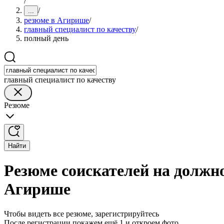
/
/
...
резюме в Агирише
/
главный специалист по качеству
/
полный день
главный специалист по качеству
Резюме
Найти
Резюме соискателей на должно
Агирише
Чтобы видеть все резюме, зарегистрируйтесь
После регистрации покажем ещё 1 и откроем фото