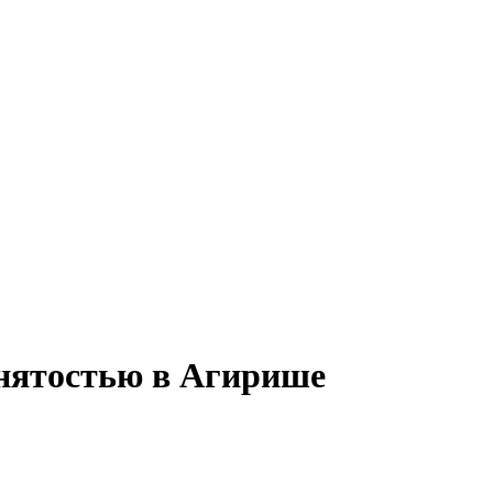
анятостью в Агирише