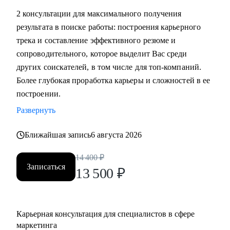
маркетинга, и в сфере маркетинга из одной отрасли в
2 консультации для максимального получения
другую
результата в поиске работы: построения карьерного
• Выявить сильные стороны, а главное, ключевую
трека и составление эффективного резюме и
ценность, за которую будут доплачивать
сопроводительного, которое выделит Вас среди
• Сформулировать карьерную цель и разработать план для
других соискателей, в том числе для топ-компаний.
ее достижения (пошаговая дорожная карта)
Более глубокая проработка карьеры и сложностей в ее
• Составить план роста до позиции директор по
построении.
маркетингу, оценить и усилить управленческие
Развернуть
компетенции
• Проведу аудит резюме и тестового задания, помогу
Ближайшая запись
6 августа 2026
упаковать достижения, составить продающее
14 400
₽
сопроводительное письмо, чтобы приглашали в компании
Записаться
13 500
₽
• Проведу репетицию собеседования, помогу
подготовиться к успешному прохождению интервью и
самопрезентации.
• Построить эффективную команду маркетинга,
Карьерная консультация для специалистов в сфере
оптимизировать процессы внутри отдела маркетинга и
маркетинга