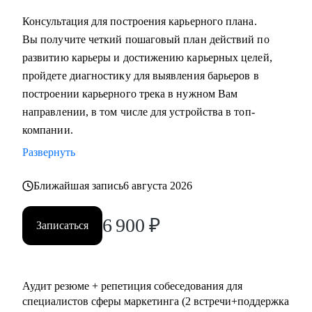
выстроить коммуникации с генеральным директором и
Консультация для построения карьерного плана.
собственниками.
Вы получите четкий пошаговый план действий по
развитию карьеры и достижению карьерных целей,
Кому могу помочь:
пройдете диагностику для выявления барьеров в
• Всем, кто хочет сменить карьерный трек и перейти в
построении карьерного трека в нужном Вам
маркетинг или развиваться в консалтинге;
направлении, в том числе для устройства в топ-
• Специалистам (Junior-Middle-Senior) и руководителям из:
компании.
- Маркетинга (брендинг, PR, digital-маркетинг, SMM,
Развернуть
копирайтинг, event-маркетинг, контент-маркетинг и пр.) и
консалтинга;
Ближайшая запись
6 августа 2026
- E-commerce;
• Директорам по направлениям: маркетинг, e-commerce,
6 900
₽
Записаться
развитие бизнеса;
• Руководителям бизнеса в построении отдела маркетинга.
Аудит резюме + репетиция собеседования для
специалистов сферы маркетинга (2 встречи+поддержка