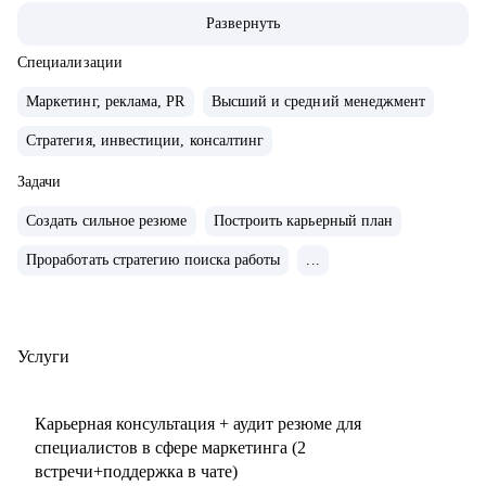
маркетингу/СМО).
Развернуть
• Обширная экспертиза в стратегическом планировании,
консалтинге, запуске новых продуктов и направлений,
Специализации
выводе и повышении узнаваемости новых брендов на
Маркетинг, реклама, PR
Высший и средний менеджмент
рынки, в том числе международные. Опыт привлечения
Стратегия, инвестиции, консалтинг
инвестиций.
• 15+ опыт найма, сформировала 5 команд с нуля. Сильная
Задачи
экспертиза в разработке и внедрении маркетинговых
Создать сильное резюме
Построить карьерный план
систем и процессов.
• Провела более 150 собеседований, более 120 менторских
Проработать стратегию поиска работы
...
сессий.
• Знаю механизмы принятия решений в отделе маркетинга
по релевантности кандидата в России, СНГ, Европе и
Услуги
странах MENA.
• Опыт работы с бизнес-моделями: B2B, B2C.
Карьерная консультация + аудит резюме для
специалистов в сфере маркетинга (2
С чем помогу:
встречи+поддержка в чате)
• Подготовиться к карьерному переходу в сферу