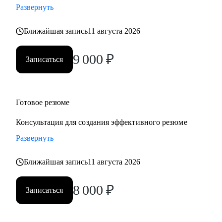
Развернуть
• Учу говорить про деньги, рост и ценность — уверенно и
по делу
Ближайшая запись
11 августа 2026
Работаю индивидуально, с опорой на ваш опыт, ценности
и цели. Через психологическую диагностику, карьерный
9 000
₽
Записаться
коучинг и HR-практики. В удобном темпе, с реальными
результатами
Кому могу помочь:
Готовое резюме
• Кто ищет себя или хочет сменить профессию
Консультация для создания эффективного резюме
• Кто устал от «просто работы» и хочет дело по душе
Развернуть
• Кто хочет расти, зарабатывать больше и не выгорать
• Родителям, которые хотят помочь подросткам с выбором
Ближайшая запись
11 августа 2026
пути
Основные специализации, с которыми работаю:
8 000
₽
Записаться
• Продажи/торговля
• Медицина/фармацевтика
• Наука/образование