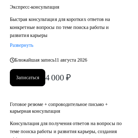
• Строительство, недвижимость
Экспресс-консультация
• Средний и высший менеджмент
Быстрая консультация для коротких ответов на
• Туризм, гостиницы, рестораны
конкретные вопросы по теме поиска работы и
• Искусство, развлечения, массмедиа
развития карьеры
• Спортивные клубы, фитнес, салоны красоты
• Административный персонал
Развернуть
Ближайшая запись
11 августа 2026
Карьера — не марафон, а экосистема. Я помогу вам
выстроить её устойчиво, грамотно и с опорой на себя.
4 000
₽
Запишитесь на консультацию — и начните путь к той
Записаться
жизни, которую вы хотите проживать.
Готовое резюме + сопроводительное письмо +
карьерная консультация
Консультация для получения ответов на вопросы по
теме поиска работы и развития карьеры, создания