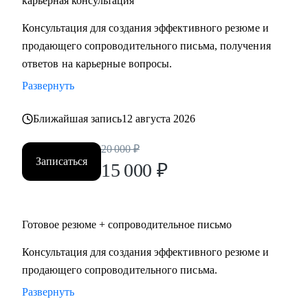
карьерная консультация
Руководителям высшего и среднего звена, специалистам в
Консультация для создания эффективного резюме и
сферах:
продающего сопроводительного письма, получения
• Продаж и работы с клиентами (B2B, B2C, B2G, E-
ответов на карьерные вопросы.
commerce)
Развернуть
• Финансов
• HoReCa
Ближайшая запись
12 августа 2026
• Образования/Ed-tech
• Маркетинга
20 000
₽
• Закупок/Логистики.
Записаться
15 000
₽
Готовое резюме + сопроводительное письмо
Консультация для создания эффективного резюме и
продающего сопроводительного письма.
Развернуть