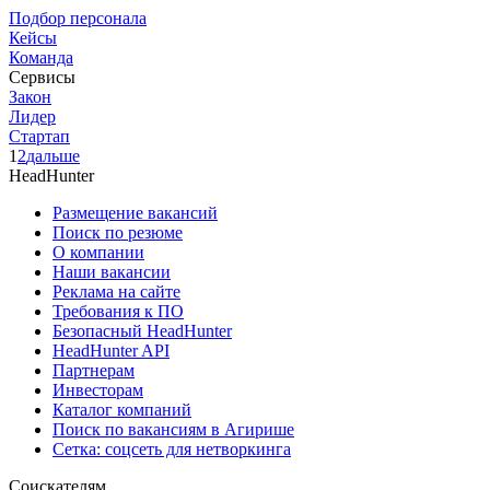
Подбор персонала
Кейсы
Команда
Сервисы
Закон
Лидер
Стартап
1
2
дальше
HeadHunter
Размещение вакансий
Поиск по резюме
О компании
Наши вакансии
Реклама на сайте
Требования к ПО
Безопасный HeadHunter
HeadHunter API
Партнерам
Инвесторам
Каталог компаний
Поиск по вакансиям в Агирише
Сетка: соцсеть для нетворкинга
Соискателям