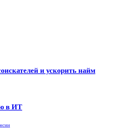
оискателей и ускорить найм
ию в ИТ