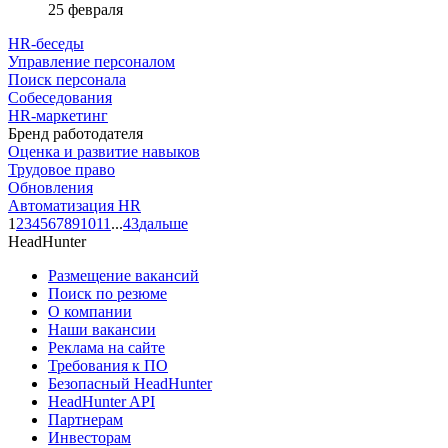
25 февраля
HR-беседы
Управление персоналом
Поиск персонала
Собеседования
HR-маркетинг
Бренд работодателя
Оценка и развитие навыков
Трудовое право
Обновления
Автоматизация HR
1
2
3
4
5
6
7
8
9
10
11
...
43
дальше
HeadHunter
Размещение вакансий
Поиск по резюме
О компании
Наши вакансии
Реклама на сайте
Требования к ПО
Безопасный HeadHunter
HeadHunter API
Партнерам
Инвесторам