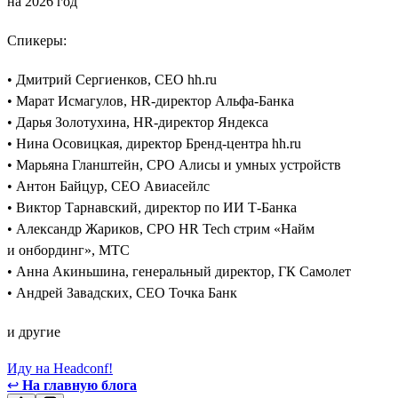
на 2026 год
Спикеры:
• Дмитрий Сергиенков, CEO hh.ru
• Марат Исмагулов, HR-директор Альфа-Банка
• Дарья Золотухина, HR-директор Яндекса
• Нина Осовицкая, директор Бренд-центра hh.ru
• Марьяна Гланштейн, CPO Алисы и умных устройств
• Антон Байцур, CEO Авиасейлс
• Виктор Тарнавский, директор по ИИ Т-Банка
• Александр Жариков, CPO HR Tech стрим «Найм
и онбординг», МТС
• Анна Акиньшина, генеральный директор, ГК Самолет
• Андрей Завадских, СЕО Точка Банк
и другие
Иду на Headconf!
↩
На главную блога