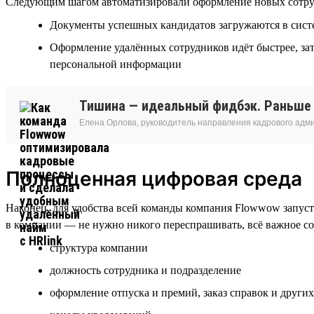
Следующим шагом автоматизировали оформление новых сотрудник
Документы успешных кандидатов загружаются в систем
Оформление удалённых сотрудников идёт быстрее, зат
персональной информации
Тишина — идеальный фидбэк. Раньше о
Елена Орлова, руководитель направления кадрового ад
Полноценная цифровая среда
Наконец, для удобства всей команды компания Flowwow запуст
в компании — не нужно никого переспрашивать, всё важное со
структура компании
должность сотрудника и подразделение
оформление отпуска и премий, заказ справок и други