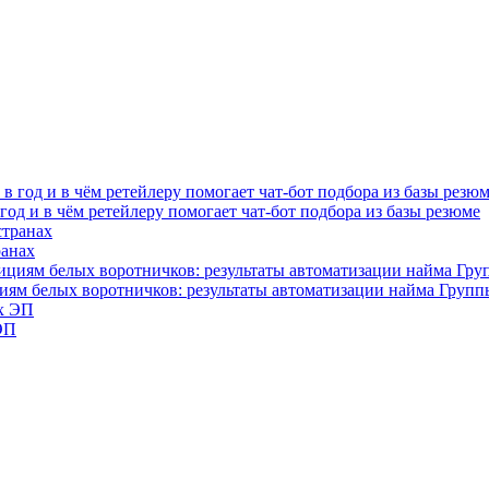
од и в чём ретейлеру помогает чат-бот подбора из базы резюме
ранах
циям белых воротничков: результаты автоматизации найма Груп
ЭП