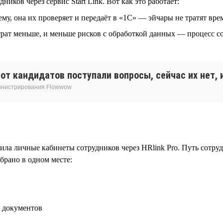
ов через сервис Start Link. Вот как это работает:
у, она их проверяет и передаёт в «1С» — эйчары не тратят вр
рат меньше, и меньше рисков с обработкой данных — процесс со
т кандидатов поступали вопросы, сейчас их нет, и
министрирования Flowwow
ила личные кабинеты сотрудников через HRlink Pro. Путь сотру
брано в одном месте:
х документов