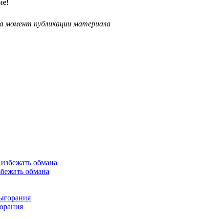
ие!
на момент публикации материала
збежать обмана
горания