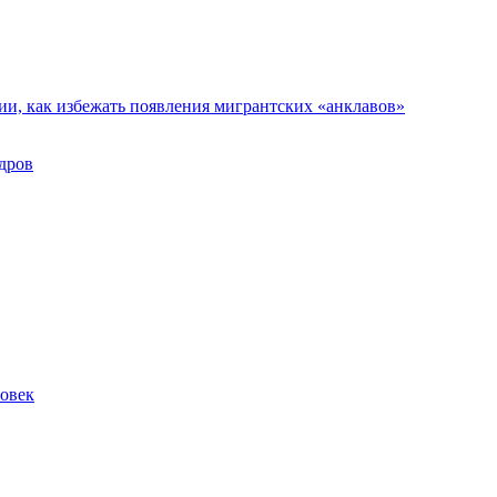
ии, как избежать появления мигрантских «анклавов»
дров
ловек