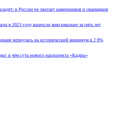
кладёт: в России не хватает каменщиков и сварщиков
аты в 2023 году выросли максимально за пять лет
январе вернулась на исторический минимум в 2,9%
дке: в чём суть нового нацпроекта «Кадры»