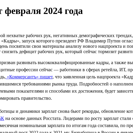
 февраля 2024 года
ой нехватке рабочих рук, негативных демографических трендах,
 «Кадры», запуск которого президент РФ Владимир Путин огла
ень посвятили свои материалы анализу нового нацпроекта и поп
 снизить дефицит рабочих рук, который сейчас тормозит разви
 призван развивать высококвалифицированные кадры, а также в
итные профессии сейчас — работники в сферах ретейла, ИТ, про
дь,
«Коммерсантъ» пишет
, что заявленная цель нацпроекта «К
нившимися требованиями рынка труда. Подробностей о наполне
левыми показателями и способами их достижения, будет зависет
рмировать правительство.
ботицы и динамики зарплат снова бьют рекорды, обновление кот
БК
на основе данных Росстата. Лидерами по росту зарплат стали
месячная номинальная зарплата по итогам года составила, по пр
нальный рост 2022 года к 2021-му. Безработица в России в январ