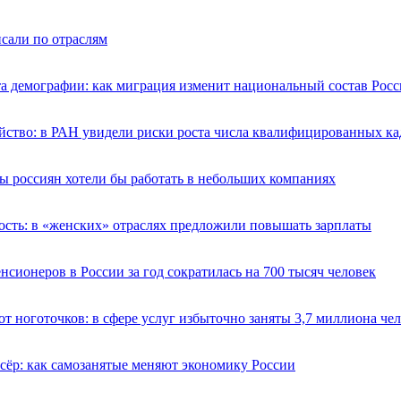
сали по отраслям
а демографии: как миграция изменит национальный состав Росс
йство: в РАН увидели риски роста числа квалифицированных ка
ы россиян хотели бы работать в небольших компаниях
ость: в «женских» отраслях предложили повышать зарплаты
нсионеров в России за год сократилась на 700 тысяч человек
т ноготочков: в сфере услуг избыточно заняты 3,7 миллиона че
сёр: как самозанятые меняют экономику России