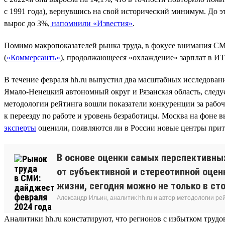
с 1991 года), вернувшись на свой исторический минимум. До эт
вырос до 3%,
напомнили «Известия»
.
Помимо макропоказателей рынка труда, в фокусе внимания СМ
(
«Коммерсантъ»
), продолжающееся «охлаждение» зарплат в ИТ
В течение февраля hh.ru выпустил два масштабных исследова
Ямало-Ненецкий автономный округ и Рязанская область, следуе
методологии рейтинга вошли показатели конкуренции за рабо
к переезду по работе и уровень безработицы. Москва на фоне в
эксперты
оценили, появляются ли в России новые центры прит
В основе оценки самых перспективны
от субъективной и стереотипной оцен
жизни, сегодня можно не только в ст
Александр Ильин, аналитик hh.ru и автор методологии ре
Аналитики hh.ru констатируют, что регионов с избытком трудов