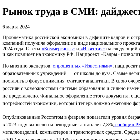
Рынок труда в СМИ: дайджест
6 марта 2024
Проблематика российской экономики в дефиците кадров и остр
компаний получила оформление в виде национального проекта
2024 года. Газеты
«Коммерсантъ»
и
«Известия»
на следующий д
и как повлияет на экономику РФ. Нацпроект «Кадры» позволит
По мнению экспертов,
опрошенных «Известиями»
, нацпроект
образовательных учреждений — от школы до вуза. Самые дефиц
поставить в фокус внимания, считают аналитики. В свою очере
россиян с возможностями системы образования и сильно изме
не представлено. Финальное оформление этого документа, с це
потребностей экономики, который теперь должно ежегодно фо
Опубликованные Росстатом в феврале показатели уровня безра
в 2023 году выросли на рекордные за пять лет 7,8%,
сообщил Р
металлоизделий, компьютеров и транспортных средств. Средне
с 2022-м она выросла на 14,1%, что в точности повторило номи