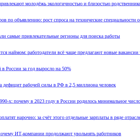
привлекают молодёжь экологичностью и близостью родственник
ов по объявлению: рост спроса на технические специальности 
али самые привлекательные регионы для поиска работы
тся наймом: работодатели всё чаще предлагают новые вакансии
 в России за год выросло на 50%
а дефицит рабочей силы в РФ в 2,5 миллиона человек
990-х: почему в 2023 году в России родилось минимальное число
платят нарочно: за счёт этого отдельные зарплаты в ряде отрас
почему ИТ-компании продолжают увольнять работников