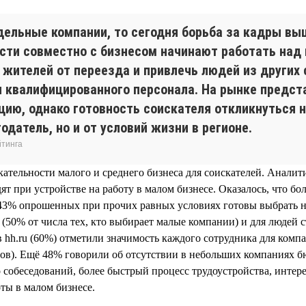
дельные компании, то сегодня борьба за кадры вы
сти совместно с бизнесом начинают работать на
жителей от переезда и привлечь людей из других 
 квалифицированного персонала. На рынке предс
ию, однако готовность соискателя откликнуться н
одатель, но и от условий жизни в регионе.
йтинга
ательности малого и среднего бизнеса для соискателей. Аналит
т при устройстве на работу в малом бизнесе. Оказалось, что б
м 43% опрошенных при прочих равных условиях готовы выбрать 
т (50% от числа тех, кто выбирает малые компании) и для людей 
 hh.ru (60%) отметили значимость каждого сотрудника для комп
тов). Ещё 48% говорили об отсутствии в небольших компаниях 
 собеседований, более быстрый процесс трудоустройства, интер
оты в малом бизнесе.