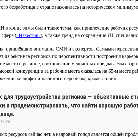
ого безработица в стране находилась на историческом минимуме в
И в конце зимы были такие темы, как привлечение рабочих рес
-сфере (
«Известия»
), а также тренд на сокращение ИТ-специалис
ния, привлёкших внимание СМИ и экспертов. Самыми перспектив
т из рейтинга регионов по перспективности построения карьеры
чие места в регионе, соотношение медианных предлагаемых зарп
ысокой конкуренции за рабочие места оказалась на 65-м месте ре
яжения квалифицированного персонала, кроме столиц.
х для трудоустройства регионов — объективные ст
ки и продемонстрировать, что найти хорошую рабо
олице.
йтинга
ых ресурсов сейчас нет, а кадровый голод является общей пробл