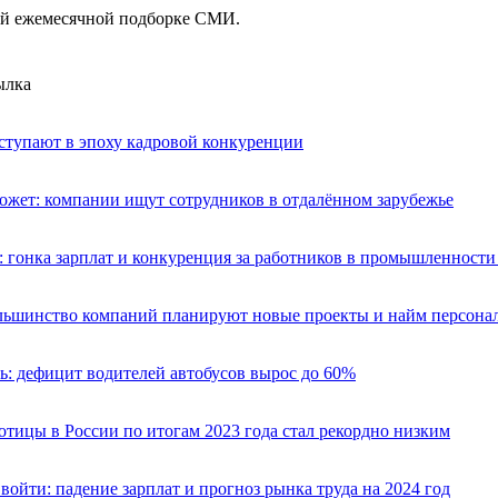
ей ежемесячной подборке СМИ.
ылка
ступают в эпоху кадровой конкуренции
ожет: компании ищут сотрудников в отдалённом зарубежье
: гонка зарплат и конкуренция за работников в промышленност
ольшинство компаний планируют новые проекты и найм персона
: дефицит водителей автобусов вырос до 60%
отицы в России по итогам 2023 года стал рекордно низким
 войти: падение зарплат и прогноз рынка труда на 2024 год