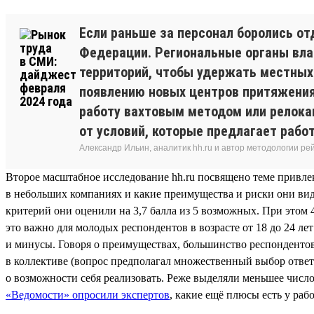
Если раньше за персонал боролись от
Федерации. Региональные органы вла
территорий, чтобы удержать местных 
появлению новых центров притяжения
работу вахтовым методом или релокац
от условий, которые предлагает работ
Александр Ильин, аналитик hh.ru и автор методологии ре
Второе масштабное исследование hh.ru посвящено теме привлек
в небольших компаниях и какие преимущества и риски они видя
критерий они оценили на 3,7 балла из 5 возможных. При это
это важно для молодых респондентов в возрасте от 18 до 24 ле
и минусы. Говоря о преимуществах, большинство респондентов
в коллективе (вопрос предполагал множественный выбор отве
о возможности себя реализовать. Реже выделяли меньшее число
«Ведомости» опросили экспертов
, какие ещё плюсы есть у раб