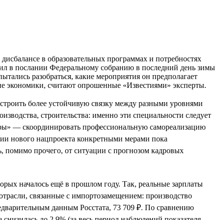
 дисбалансе в образовательных программах и потребностях
сил в послании Федеральному собранию в последний день зимы
ытались разобраться, какие мероприятия он предполагает
тие экономики, считают опрошенные «Известиями» эксперты.
ыстроить более устойчивую связку между разными уровнями
изводства, строительства: именно эти специальности следует
адры» — скоординировать профессиональную самореализацию
нии нового нацпроекта конкретными мерами пока
ь, помимо прочего, от ситуации с прогнозом кадровых
орых началось ещё в прошлом году. Так, реальные зарплаты
 отрасли, связанные с импортозамещением: производство
едварительным данным Росстата, 73 709 ₽. По сравнению
е снизилась до 2,9% (за весь период наблюдений показателя