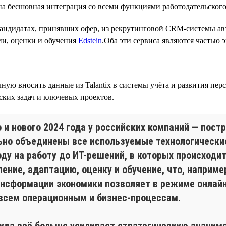
на бесшовная интеграция со всеми функциями работодательского 
кандидатах, принявших офер, из рекрутинговой CRM-системы ав
ии, оценки и обучения
Edstein
.Оба эти сервиса являются частью э
ую вносить данные из Talantix в системы учёта и развития перс
ских задач и ключевых проектов.
и нового 2024 года у российских компаний — постр
ьно объединены все используемые технологически
оду на работу до ИТ-решений, в которых происход
ление, адаптацию, оценку и обучение, что, наприме
трансформации экономики позволяет в режиме онла
 всем операционным и бизнес-процессам.
уда всё больше усиливает стратегическую значимо