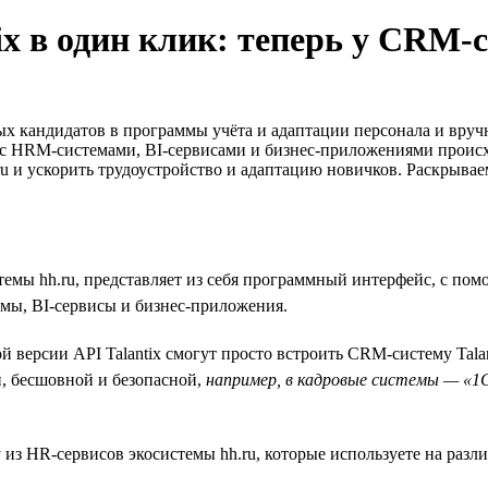
ix в один клик: теперь у CRM-
ых кандидатов в программы учёта и адаптации персонала и вру
 с HRM-системами, BI-сервисами и бизнес-приложениями происх
ru и ускорить трудоустройство и адаптацию новичков. Раскрывае
мы hh.ru, представляет из себя программный интерфейс, с по
мы, BI-сервисы и бизнес-приложения.
версии API Talantix смогут просто встроить CRM-систему Tala
, бесшовной и безопасной,
например, в кадровые системы — «1С»
 из HR-сервисов экосистемы hh.ru, которые используете на разл