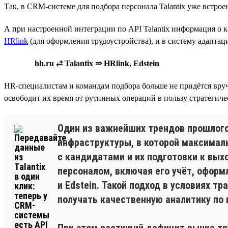
Так, в CRM-системе для подбора персонала Talantix уже встрое
А при настроенной интеграции по API Talantix информация о 
HRlink
(для оформления трудоустройства), и в систему адаптац
hh.ru ⥄ Talantix ⇒ HRlink, Edstein
HR-специалистам и командам подбора больше не придётся вручн
освободит их время от рутинных операций в пользу стратегиче
Один из важнейших трендов прошлого 
инфраструктуры, в которой максимал
с кандидатами и их подготовки к вых
персоналом, включая его учёт, оформ
и Edstein. Такой подход в условиях 
получать качественную аналитику по
При этом растущий дефицит рынка тр