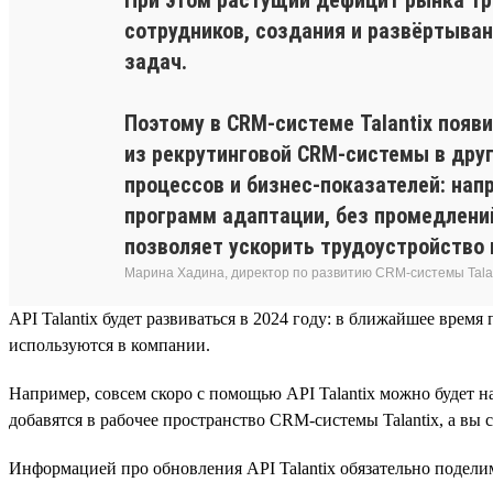
сотрудников, создания и развёртыва
задач.
Поэтому в CRM-системе Talantix появ
из рекрутинговой CRM-системы в друг
процессов и бизнес-показателей: на
программ адаптации, без промедлен
позволяет ускорить трудоустройство
Марина Хадина, директор по развитию CRM-системы Tala
API Talantix будет развиваться в 2024 году: в ближайшее вр
используются в компании.
Например, совсем скоро с помощью API Talantix можно будет 
добавятся в рабочее пространство CRM-системы Talantix, а вы 
Информацией про обновления API Talantix обязательно подел