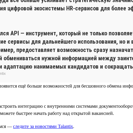
ния цифровой экосистемы HR-сервисов для более э
ился API — инструмент, который не только позволя
ие сервисы для дальнейшего использования, но и 
пример, предоставляет возможность сразу назнач
ий обмениваться нужной информацией между заинт
 и адаптацию нанимаемых кандидатов и сокращать 
ntix
емя появится ещё больше возможностей для бесшовного обмена и
настроить интеграцию с внутренними системами документооборот
сможете быстрее начать работу над открытой вакансией.
имся —
следите за новостями Talantix
.