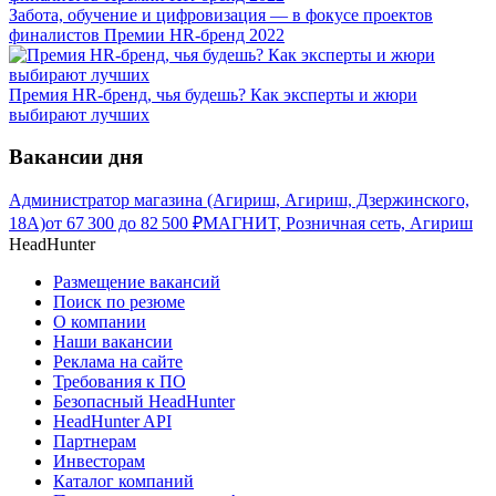
Забота, обучение и цифровизация — в фокусе проектов
финалистов Премии HR-бренд 2022
Премия HR-бренд, чья будешь? Как эксперты и жюри
выбирают лучших
Вакансии дня
Администратор магазина (Агириш, Агириш, Дзержинского,
18А)
от
67 300
до
82 500
₽
МАГНИТ, Розничная сеть, Агириш
HeadHunter
Размещение вакансий
Поиск по резюме
О компании
Наши вакансии
Реклама на сайте
Требования к ПО
Безопасный HeadHunter
HeadHunter API
Партнерам
Инвесторам
Каталог компаний