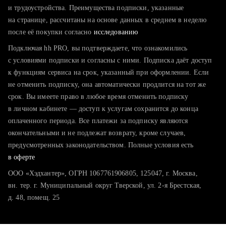
тратите много времени на поиск и вручную поднимаете
и трудоустройства. Преимущества подписки, указанные
резюме
на странице, рассчитаны на основе данных в среднем в неделю
после её покупки согласно
хотите сравнить себя с конкурентами и оценить шансы
исследованию
Подключая hh PRO, вы подтверждаете, что ознакомились
с условиями подписки и согласны с ними. Подписка даёт доступ
к функциям сервиса на срок, указанный при оформлении. Если
не отменить подписку, она автоматически продлится на тот же
срок. Вы имеете право в любое время отменить подписку
в личном кабинете — доступ к услугам сохранится до конца
оплаченного периода. Все платежи за подписку являются
окончательными и не подлежат возврату, кроме случаев,
предусмотренных законодательством. Полные условия есть
в оферте
ООО «Хэдхантер», ОГРН 1067761906805, 125047, г. Москва,
вн. тер. г. Муниципальный округ Тверской, ул. 2-я Брестская,
д. 48, помещ. 25